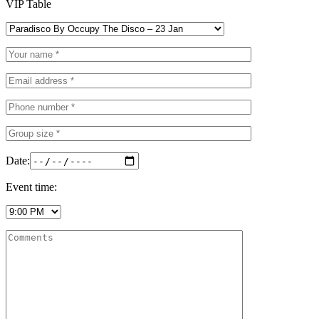
VIP Table
Date:
Event time: