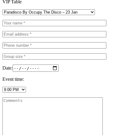
VIP Table
Date:
Event time: