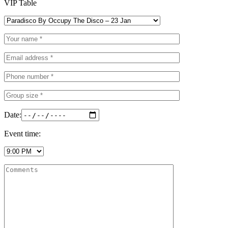
VIP Table
Date:
Event time: