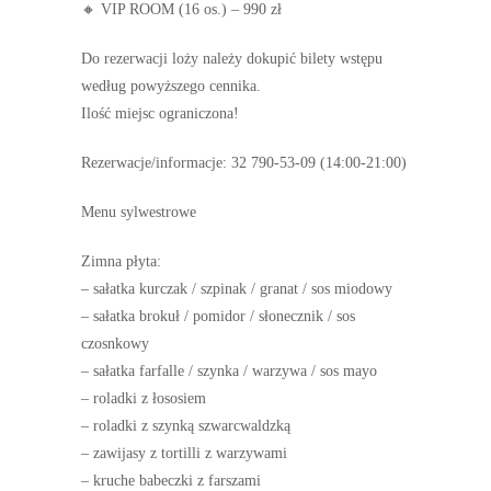
🔸 VIP ROOM (16 os.) – 990 zł
Do rezerwacji loży należy dokupić bilety wstępu
według powyższego cennika.
Ilość miejsc ograniczona!
Rezerwacje/informacje: 32 790-53-09 (14:00-21:00)
Menu sylwestrowe
Zimna płyta:
– sałatka kurczak / szpinak / granat / sos miodowy
– sałatka brokuł / pomidor / słonecznik / sos
czosnkowy
– sałatka farfalle / szynka / warzywa / sos mayo
– roladki z łososiem
– roladki z szynką szwarcwaldzką
– zawijasy z tortilli z warzywami
– kruche babeczki z farszami