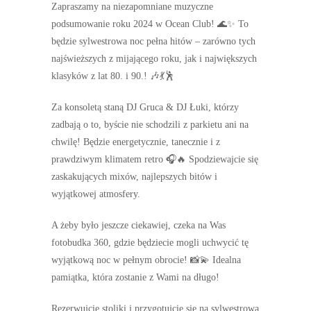
Zapraszamy na niezapomniane muzyczne
podsumowanie roku 2024 w Ocean Club! 🌊✨ To
będzie sylwestrowa noc pełna hitów – zarówno tych
najświeższych z mijającego roku, jak i największych
klasyków z lat 80. i 90.! 🎶💃🕺
Za konsoletą staną DJ Gruca & DJ Łuki, którzy
zadbają o to, byście nie schodzili z parkietu ani na
chwilę! Będzie energetycznie, tanecznie i z
prawdziwym klimatem retro 🎧🔥 Spodziewajcie się
zaskakujących mixów, najlepszych bitów i
wyjątkowej atmosfery.
A żeby było jeszcze ciekawiej, czeka na Was
fotobudka 360, gdzie będziecie mogli uchwycić tę
wyjątkową noc w pełnym obrocie! 📸💫 Idealna
pamiątka, która zostanie z Wami na długo!
Rezerwujcie stoliki i przygotujcie się na sylwestrową