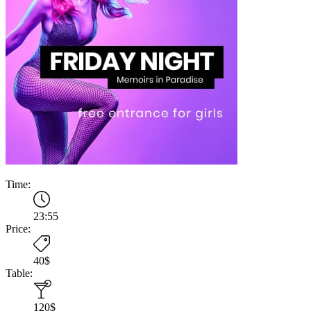
Time:
23:55
Price:
40$
Table:
120$