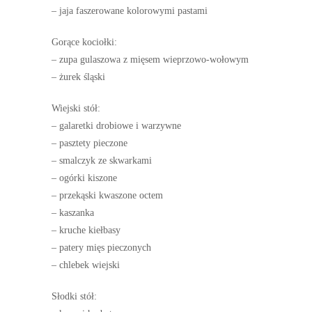
– jaja faszerowane kolorowymi pastami
Gorące kociołki:
– zupa gulaszowa z mięsem wieprzowo-wołowym
– żurek śląski
Wiejski stół:
– galaretki drobiowe i warzywne
– pasztety pieczone
– smalczyk ze skwarkami
– ogórki kiszone
– przekąski kwaszone octem
– kaszanka
– kruche kiełbasy
– patery mięs pieczonych
– chlebek wiejski
Słodki stół: