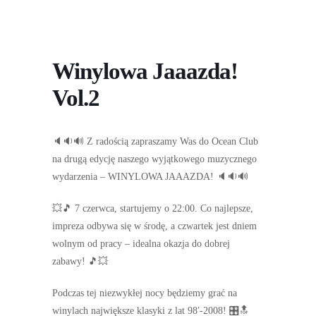
Winylowa Jaaazda!
Vol.2
🔈🔉🔊 Z radością zapraszamy Was do Ocean Club
na drugą edycję naszego wyjątkowego muzycznego
wydarzenia – WINYLOWA JAAAZDA! 🔈🔉🔊
💥🎵 7 czerwca, startujemy o 22:00. Co najlepsze,
impreza odbywa się w środę, a czwartek jest dniem
wolnym od pracy – idealna okazja do dobrej
zabawy! 🎵💥
Podczas tej niezwykłej nocy będziemy grać na
winylach największe klasyki z lat 98′-2008! 🎛️🔝