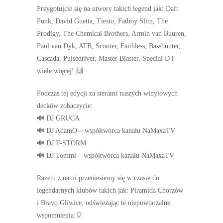
Przygotujcie się na utwory takich legend jak: Daft
Punk, David Guetta, Tiesto, Fatboy Slim, The
Prodigy, The Chemical Brothers, Armin van Buuren,
Paul van Dyk, ATB, Scooter, Faithless, Basshunter,
Cascada, Pulsedriver, Master Blaster, Special D i
wiele więcej! 🙌
Podczas tej edycji za sterami naszych winylowych
decków zobaczycie:
🔊 DJ GRUCA
🔊 DJ AdamO – współtwórca kanału NaMaxaTV
🔊 DJ T-STORM
🔊 DJ Tommi – współtwórca kanału NaMaxaTV
Razem z nami przeniesiemy się w czasie do
legendarnych klubów takich jak: Piramida Chorzów
i Bravo Gliwice, odświeżając te niepowtarzalne
wspomnienia.🎈