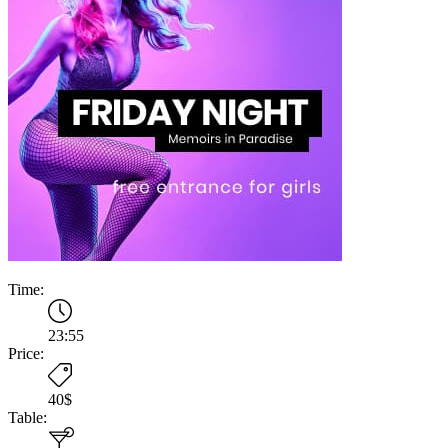
Time:
23:55
Price:
40$
Table: